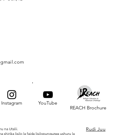
@gmail.com
Instagram
YouTube
REACH Brochure
Rudi Juu
u na Utalii.
hirika lisilo la faida lisilopunguzwa ushuru la