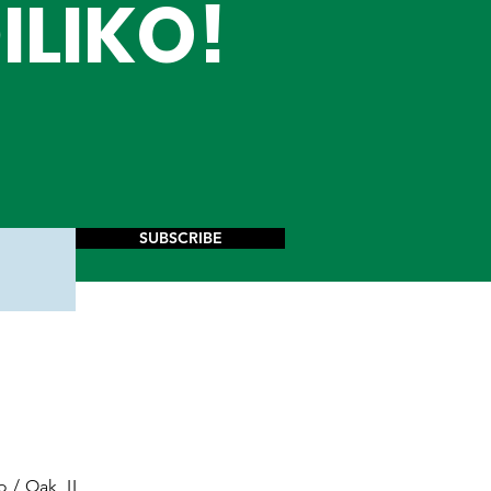
ILIKO!
SUBSCRIBE
o / Oak, IL