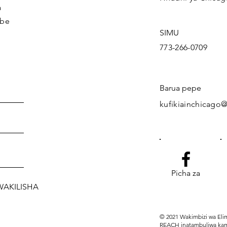
a
mbe
SIMU
773-266-0709
Barua pepe
kufikiainchicago
Picha za
WAKILISHA
© 2021 Wakimbizi wa Elim
REACH inatambuliwa kama s